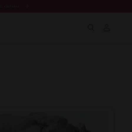
li elefanti.
Accedi