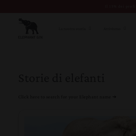
Vai direttamente
Il 15% dei prof
ai contenuti
La nostra storia
Attivismo
Storie di elefanti
Click here to search for your Elephant name ➔