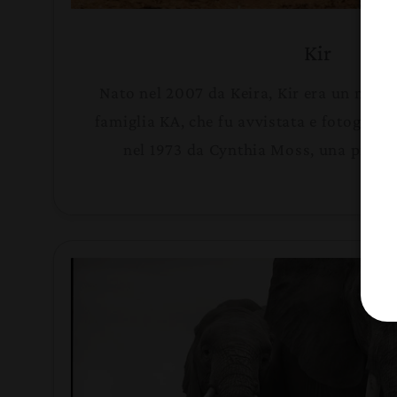
Kir
Nato nel 2007 da Keira, Kir era un memb
famiglia KA, che fu avvistata e fotografa
nel 1973 da Cynthia Moss, una pionier