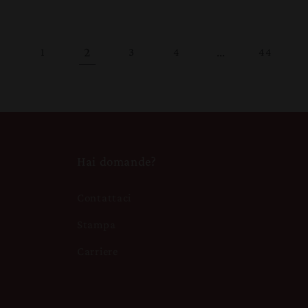
2
…
1
3
4
44
Hai domande?
Contattaci
Stampa
Carriere