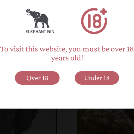
ro della cosiddetta
Intorno al 1976, vic
ta per la prima volta
attraverso le acac
To visit this website, you must be over 18
a ricercatrice...
palude, viveva una f
years old!
Over 18
Under 18