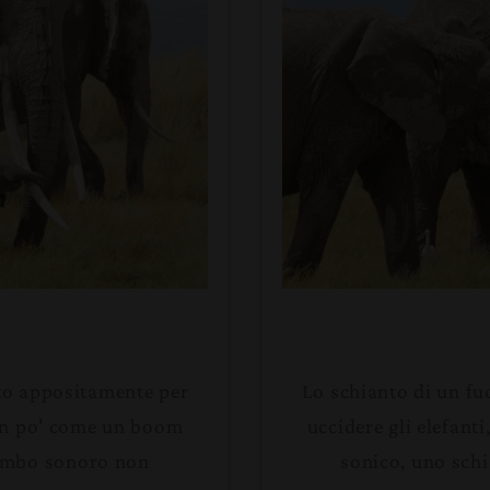
ato appositamente per
Lo schianto di un fu
È un po' come un boom
uccidere gli elefant
rombo sonoro non
sonico, uno sch