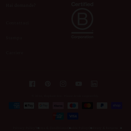
Hai domande?
Contattaci
Stampa
Carriere
Facebook
Pinterest
Instagram
YouTube
© 2026,
Elephant Gin
.
Please drink responsibly.
Metodi
di
pagamento
Privacy Policy
Terms & Conditions
Cookie Policy
Delivery & Returns