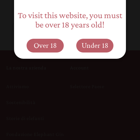
conservazione degli elefanti.
To visit this website, you must
be over 18 years old!
Indirizzo email
Over 18
Under 18
La nostra azienda
Account
Attivismo
Selettore Paese
Sostenibilità
Storie di elefanti
Fondazione Elephant Gin