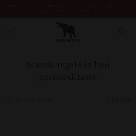
Vai direttamente
Il 15% dei profitti della bottiglia verrà devoluto a progetti per la
ai contenuti
salvaguardia degli elefanti.
Scatole regalo in lino
personalizzate
Filtra e ordina
0 prodotti