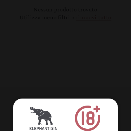
Nessun prodotto trovato
Utilizza meno filtri o
rimuovi tutto
Iscriviti alle nostre e-mail
Sii il primo a conoscere i lanci di nuovi
prodotti, le promozioni e le notizie sulla