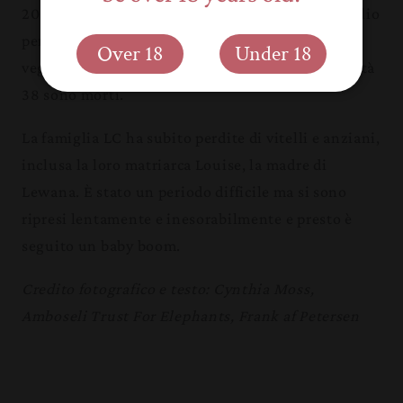
2009 hanno sofferto, ma hanno fatto un po' meglio
perché non hanno dovuto mangiare tanta
Over 18
Under 18
vegetazione. Degli 85 vitelli nati durante la siccità
38 sono morti.
La famiglia LC ha subito perdite di vitelli e anziani,
inclusa la loro matriarca Louise, la madre di
Lewana.
È stato un periodo difficile ma si sono
ripresi lentamente e inesorabilmente e presto è
seguito un baby boom.
Credito fotografico e testo: Cynthia Moss,
Amboseli Trust For Elephants, Frank af Petersen