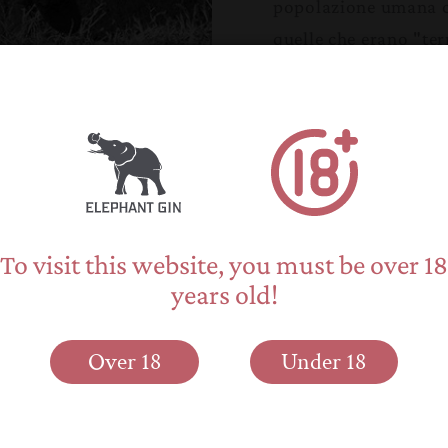
popolazione umana c
quelle che erano "ter
spazio e delle risors
tensione e il conflit
lance e dardi, che uc
loro avorio, ma perc
in prossimità della f
Foto: DSWT e Big Li
To visit this website, you must be over 18
years old!
Over 18
Under 18