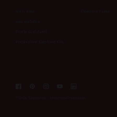
Attivismo
Selettore Paese
Sostenibilità
Storie di elefanti
Fondazione Elephant Gin
Facebook
Pinterest
Instagram
YouTube
© 2026,
Elephant Gin
.
Please drink responsibly.