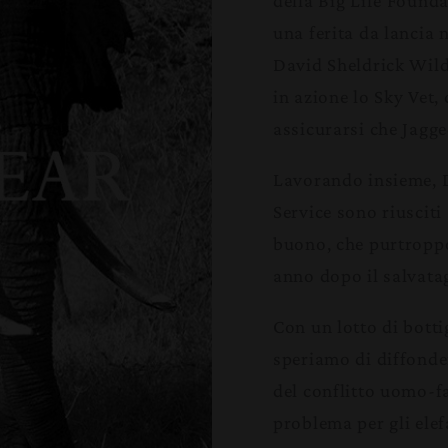
della Big Life Founda
una ferita da lancia 
David Sheldrick Wil
in azione lo Sky Vet, 
assicurarsi che Jagg
Lavorando insieme, 
Service sono riusciti
buono, che purtroppo
anno dopo il salvata
Con un lotto di bott
speriamo di diffonde
del conflitto uomo-f
problema per gli elef