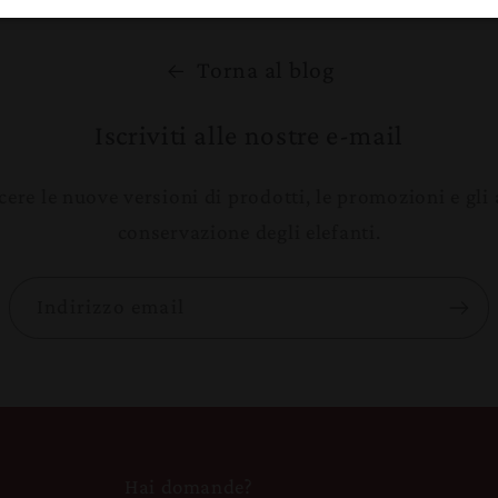
Torna al blog
Iscriviti alle nostre e-mail
cere le nuove versioni di prodotti, le promozioni e gl
conservazione degli elefanti.
Indirizzo email
Hai domande?