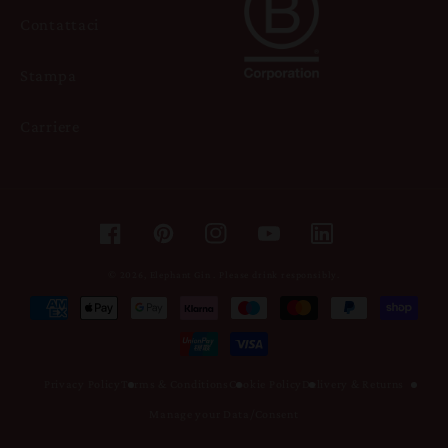
Contattaci
Stampa
Carriere
Facebook
Pinterest
Instagram
YouTube
© 2026,
Elephant Gin
.
Please drink responsibly.
Metodi
di
pagamento
Privacy Policy
Terms & Conditions
Cookie Policy
Delivery & Returns
Manage your Data/Consent